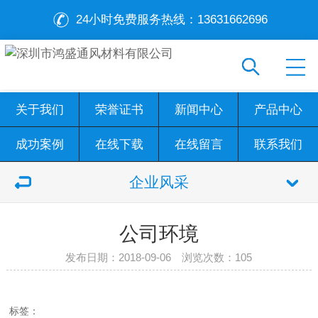
24小时免费服务热线：
13631662696
关于我们
荣誉证书
新闻中心
产品中心
成功案例
在线下载
在线留言
联系我们
企业风采
公司环境
发布日期：2018-09-06 浏览次数：
105
标签：