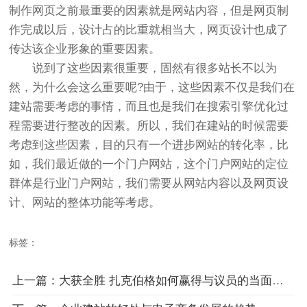
制作网页之前最重要的因素就是网站内容，但是网页制
作完成以后，设计占的比重就相当大，网页设计也成了
传达该企业形象的重要因素。
说到了这些因素很重要，固然有很多站长不以为
然，为什么会这么重要呢?由于，这些因素不仅是我们在
建站需要考虑的事情，而且也是我们在搜索引擎优化过
程需要进行整改的因素。所以，我们在建站的时候需要
考虑到这些因素，目的只有一个进步网站的转化率，比
如，我们最近做的一个门户网站，这个门户网站的定位
群体是行业门户网站，我们需要从网站内容以及网页设
计、网站的整体功能等考虑。
标签：
上一篇：大获全胜 扎克伯格如何赢得与议员的当面对峙