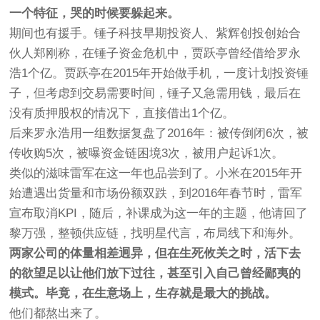
一个特征，哭的时候要躲起来。
期间也有援手。锤子科技早期投资人、紫辉创投创始合
伙人郑刚称，在锤子资金危机中，贾跃亭曾经借给罗永
浩1个亿。贾跃亭在2015年开始做手机，一度计划投资锤
子，但考虑到交易需要时间，锤子又急需用钱，最后在
没有质押股权的情况下，直接借出1个亿。
后来罗永浩用一组数据复盘了2016年：被传倒闭6次，被
传收购5次，被曝资金链困境3次，被用户起诉1次。
类似的滋味雷军在这一年也品尝到了。小米在2015年开
始遭遇出货量和市场份额双跌，到2016年春节时，雷军
宣布取消KPI，随后，补课成为这一年的主题，他请回了
黎万强，整顿供应链，找明星代言，布局线下和海外。
两家公司的体量相差迥异，但在生死攸关之时，活下去
的欲望足以让他们放下过往，甚至引入自己曾经鄙夷的
模式。毕竟，在生意场上，生存就是最大的挑战。
他们都熬出来了。