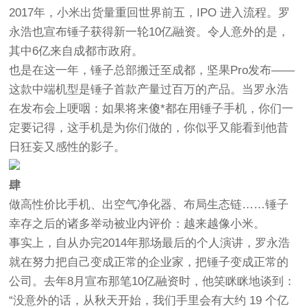
2017年，小米出货量重回世界前五，IPO 进入流程。罗
永浩也宣布锤子获得新一轮10亿融资。令人意外的是，
其中6亿来自成都市政府。
也是在这一年，锤子总部搬迁至成都，坚果Pro发布——
这款中端机型是锤子首款产量过百万的产品。当罗永浩
在发布会上哽咽：如果将来傻*都在用锤子手机，你们一
定要记得，这手机是为你们做的，你似乎又能看到他昔
日狂妄又感性的影子。
肆
做高性价比手机、出空气净化器、布局生态链……锤子
幸存之后的诸多举动被业内评价：越来越像小米。
事实上，自从办完2014年那场最后的个人演讲，罗永浩
就在努力把自己变成正常的企业家，把锤子变成正常的
公司。去年8月宣布那笔10亿融资时，他笑眯眯地谈到：
“没意外的话，从秋天开始，我们手里会有大约 19 个亿