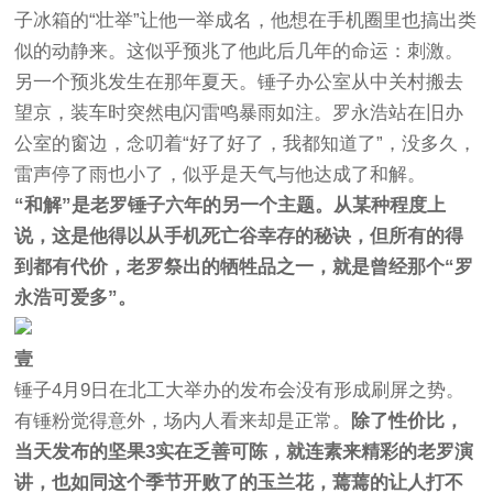
子冰箱的“壮举”让他一举成名，他想在手机圈里也搞出类
似的动静来。这似乎预兆了他此后几年的命运：刺激。
另一个预兆发生在那年夏天。锤子办公室从中关村搬去
望京，装车时突然电闪雷鸣暴雨如注。罗永浩站在旧办
公室的窗边，念叨着“好了好了，我都知道了”，没多久，
雷声停了雨也小了，似乎是天气与他达成了和解。
“和解”是老罗锤子六年的另一个主题。从某种程度上
说，这是他得以从手机死亡谷幸存的秘诀，但所有的得
到都有代价，老罗祭出的牺牲品之一，就是曾经那个“罗
永浩可爱多”。
壹
锤子4月9日在北工大举办的发布会没有形成刷屏之势。
有锤粉觉得意外，场内人看来却是正常。
除了性价比，
当天发布的坚果3实在乏善可陈，就连素来精彩的老罗演
讲，也如同这个季节开败了的玉兰花，蔫蔫的让人打不