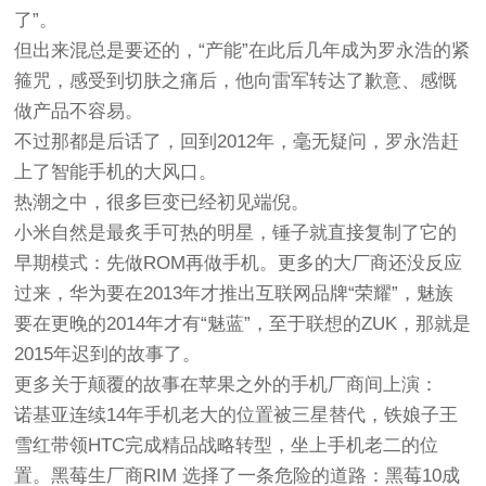
了”。
但出来混总是要还的，“产能”在此后几年成为罗永浩的紧
箍咒，感受到切肤之痛后，他向雷军转达了歉意、感慨
做产品不容易。
不过那都是后话了，回到2012年，毫无疑问，罗永浩赶
上了智能手机的大风口。
热潮之中，很多巨变已经初见端倪。
小米自然是最炙手可热的明星，锤子就直接复制了它的
早期模式：先做ROM再做手机。更多的大厂商还没反应
过来，华为要在2013年才推出互联网品牌“荣耀”，魅族
要在更晚的2014年才有“魅蓝”，至于联想的ZUK，那就是
2015年迟到的故事了。
更多关于颠覆的故事在苹果之外的手机厂商间上演：
诺基亚连续14年手机老大的位置被三星替代，铁娘子王
雪红带领HTC完成精品战略转型，坐上手机老二的位
置。黑莓生厂商RIM 选择了一条危险的道路：黑莓10成