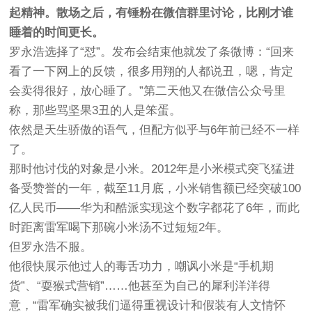
起精神。散场之后，有锤粉在微信群里讨论，比刚才谁
睡着的时间更长。
罗永浩选择了“怼”。发布会结束他就发了条微博：“回来
看了一下网上的反馈，很多用翔的人都说丑，嗯，肯定
会卖得很好，放心睡了。”第二天他又在微信公众号里
称，那些骂坚果3丑的人是笨蛋。
依然是天生骄傲的语气，但配方似乎与6年前已经不一样
了。
那时他讨伐的对象是小米。2012年是小米模式突飞猛进
备受赞誉的一年，截至11月底，小米销售额已经突破100
亿人民币——华为和酷派实现这个数字都花了6年，而此
时距离雷军喝下那碗小米汤不过短短2年。
但罗永浩不服。
他很快展示他过人的毒舌功力，嘲讽小米是“手机期
货”、“耍猴式营销”……他甚至为自己的犀利洋洋得
意，“雷军确实被我们逼得重视设计和假装有人文情怀