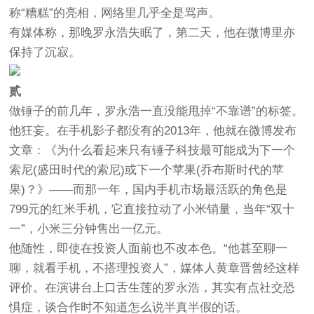
称“糟糕”的亮相，网络里几乎全是骂声。
有媒体称，那晚罗永浩失眠了，第二天，他在微博里亦
保持了沉寂。
贰
做锤子的前几年，罗永浩一直没能甩掉“不靠谱”的标签。
他狂妄。在手机影子都没有的2013年，他就在微博发布
文章：《为什么看起来只有锤子科技最可能成为下一个
索尼(盛田时代的索尼)或下一个苹果(乔布斯时代的苹
果)？》——而那一年，国内手机市场最活跃的角色是
799元的红米手机，它直接拉动了小米销量，当年“双十
一”，小米三分钟售出一亿元。
他随性，即使在投资人面前也不改本色。“他甚至聊一
聊，就看手机，不搭理投资人”，媒体人黄章晋曾经这样
评价。在演讲台上口舌生莲的罗永浩，其实有点社交恐
惧症，谈合作时不知道怎么说半真半假的话。