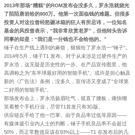
2013年那场“糟糕”的ROM发布会没多久，罗永浩就烧光
了陌陌唐岩给的900万。他第一次面临钱的难题。但很多
投资人对这位曾经怒砸冰箱的狂人有所忌讳，一位知名
基金的风投曾表示，“我非常欣赏老罗”，但他转头告诉
同事的却是：“我们是一分钱也不会给他的。”
锤子在生产线上遇到的麻烦，狠狠给了罗永浩一“锤子”。
2014年5月，锤子T1 发布。对于从未涉足过硬件生产的
罗永浩，这无疑是历史性的一步。在产品宣传图里，他
高调称之为“东半球最好用的智能手机”。或许是担心触及
新的《广告法》条例，没多久，宣传语又变成了“全球第
二好用的智能手机”。
那场发布会上，罗永浩扬眉吐气，挺直了腰板，痛快嘲
笑着整个手机行业，尽管T1首发只有3G版。
供应链反手给了他一巴掌。由于良品率过低等原因——
有媒体援引业内人士的判断，锤子手机良品率不会超过
50%，而正常数值应该在93%以上——T1 在发布后的几