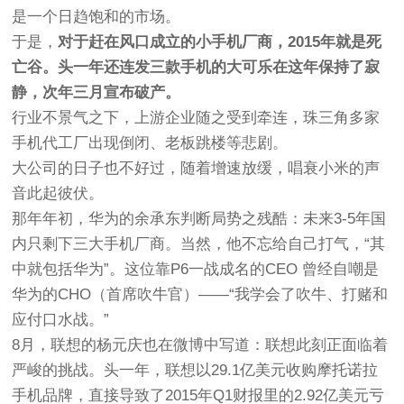
是一个日趋饱和的市场。
于是，
对于赶在风口成立的小手机厂商，2015年就是死
亡谷。头一年还连发三款手机的大可乐在这年保持了寂
静，次年三月宣布破产。
行业不景气之下，上游企业随之受到牵连，珠三角多家
手机代工厂出现倒闭、老板跳楼等悲剧。
大公司的日子也不好过，随着增速放缓，唱衰小米的声
音此起彼伏。
那年年初，华为的余承东判断局势之残酷：未来3-5年国
内只剩下三大手机厂商。当然，他不忘给自己打气，“其
中就包括华为”。这位靠P6一战成名的CEO 曾经自嘲是
华为的CHO（首席吹牛官）——“我学会了吹牛、打赌和
应付口水战。”
8月，联想的杨元庆也在微博中写道：联想此刻正面临着
严峻的挑战。头一年，联想以29.1亿美元收购摩托诺拉
手机品牌，直接导致了2015年Q1财报里的2.92亿美元亏