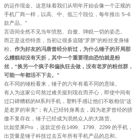
的运作现金。这意味着我们从明年开始会像一个正规的
手机厂商一样，以高、中、低三个段位，每年推出 5~6
款产品。”
言语间全然不见当年愤怒、自傲、聛睨一切的姿态。
而正是这些特质，当初让很多追随“罗胖”的粉丝变身锤
粉。
作为好友的冯唐曾经分析过，为什么锤子的开局那
么糟糕却没有夭折，其中一个重要理由恐怕就是粉
丝，“换另一个疯子和偏执狂去做，没有老罗的粉丝群，
可能一年都活不下去。”
在不同的锤粉看来，锤子的六年有着不同的意味。
有人为这家公司熬过难关挺到现在而开心，即使中间有
过口碑糟糕的M系列手机，塑料手感让他们不敢相信“这
是老罗的审美”；有人已经转身离去，因为老罗曾经的骄
傲不复存在，锤子已经成为泯然众人的大路货。
比如坚果Pro ，这款定价在1499、1799、2299 的手机，
出货量是锤子科技过去五年所有手机产品的总和。