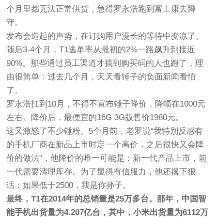
个月里都无法正常供货，急得罗永浩跑到富士康去蹲
守。
发布会造起的声势，在订购用户漫长的等待中变凉了。
随后3-4个月，T1逃单率从最初的2%一路飙升到接近
90%。那些通过员工渠道才搞到购买码的人也跑了，理
由很简单：过去几个月，天天看锤子的负面新闻看怕
了。
罗永浩扛到10月，不得不宣布锤子降价，降幅在1000元
左右。降价后，最便宜的16G 3G版售价1980元。
这又激怒了不少锤粉。5个月前，老罗说“我特别反感有
的手机厂商在新品上市时定一个高价，之后很快又会降
价的做法”，他降价的唯一可能是：新一代产品上市，前
一代需要清理库存。为了显得有信服力，他还撂下狠
话：如果低于2500，我是你孙子。
最终，T1在2014年的总销量是25万多台。那年，中国智
能手机出货量为4.207亿台，其中，小米出货量为6112万