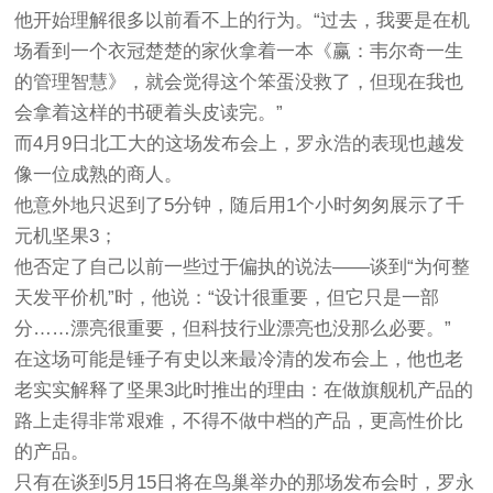
他开始理解很多以前看不上的行为。“过去，我要是在机
场看到一个衣冠楚楚的家伙拿着一本《赢：韦尔奇一生
的管理智慧》，就会觉得这个笨蛋没救了，但现在我也
会拿着这样的书硬着头皮读完。”
而4月9日北工大的这场发布会上，罗永浩的表现也越发
像一位成熟的商人。
他意外地只迟到了5分钟，随后用1个小时匆匆展示了千
元机坚果3；
他否定了自己以前一些过于偏执的说法——谈到“为何整
天发平价机”时，他说：“设计很重要，但它只是一部
分……漂亮很重要，但科技行业漂亮也没那么必要。”
在这场可能是锤子有史以来最冷清的发布会上，他也老
老实实解释了坚果3此时推出的理由：在做旗舰机产品的
路上走得非常艰难，不得不做中档的产品，更高性价比
的产品。
只有在谈到5月15日将在鸟巢举办的那场发布会时，罗永