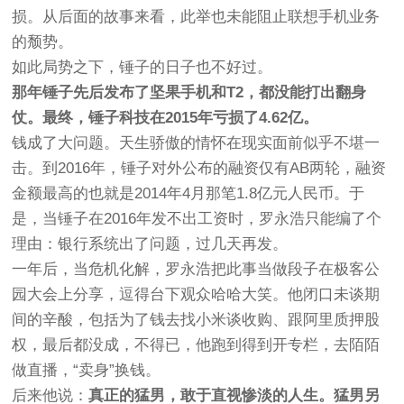
损。从后面的故事来看，此举也未能阻止联想手机业务
的颓势。
如此局势之下，锤子的日子也不好过。
那年锤子先后发布了坚果手机和T2，都没能打出翻身
仗。最终，锤子科技在2015年亏损了4.62亿。
钱成了大问题。天生骄傲的情怀在现实面前似乎不堪一
击。到2016年，锤子对外公布的融资仅有AB两轮，融资
金额最高的也就是2014年4月那笔1.8亿元人民币。于
是，当锤子在2016年发不出工资时，罗永浩只能编了个
理由：银行系统出了问题，过几天再发。
一年后，当危机化解，罗永浩把此事当做段子在极客公
园大会上分享，逗得台下观众哈哈大笑。他闭口未谈期
间的辛酸，包括为了钱去找小米谈收购、跟阿里质押股
权，最后都没成，不得已，他跑到得到开专栏，去陌陌
做直播，“卖身”换钱。
后来他说：
真正的猛男，敢于直视惨淡的人生。猛男另