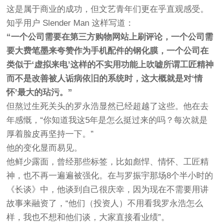
这是属于商业的成功，但文艺青年们更在乎直观感受。
知乎用户 Slender Man 这样写道：
“一个公司需要在第三方购物网站上刷评论，一个公司需
要大费笔墨来夸赞作为手机配件的钢化膜，一个公司在
类似于‘虚拟来电’这样的不实用功能上吹嘘所谓工匠精神
而不是改善被人诟病依旧的系统时，这大概就是对‘情
怀’最大的玷污。”
但熬过生死关头的罗永浩显然已经超越了这些。他在去
年感慨，“你知道我这5年是怎么挺过来的吗？每次就是
厚着脸皮再坚持一下。”
他的变化显而易见。
他鲜少露面，曾经那些标签，比如彪悍、情怀、工匠精
神，也不再一遍遍被强化。在与罗振宇那场8个半小时的
《长谈》中，他谈到自己很庆幸，因为现在不需要用讲
故事来融资了，“他们（投资人）不用看我罗永浩怎么
样，我也不想和他们谈，大家直接看业绩”。