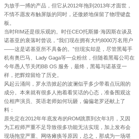
为放手一搏的产品，但它从2012年拖到2013年才面世，
不情不愿发布触屏版的同时，还傲娇地保留了物理键盘
板。
当时RIM还是很乐观的。时任CEO托斯滕·海因斯在谈及
诺基亚的衰落时曾说，“我们现在拥有大约8000万名用户
——这是诺基亚所不具备的。”但现实却是，尽管黑莓手
机有奥巴马、Lady Gaga等一众粉丝，但随着黑莓公司在
今年愚人节关闭BB OS 服务，最终，黑莓与诺基亚一
样，把辉煌留给了历史。
风起云涌间，罗永浩掀起的波澜似乎多少带着点玩闹的
成分。本来就有很多人抱着看笑话的心态，准备围观这
位相声演员、英语老师如何玩砸，偏偏老罗还献上了
料：
原先定在2012年年底发布的ROM跳票到次年3月，又因
为工程师严重不足导致很多功能无法实现，加上发布会
现场拖堂严重、网络瘫痪等原因，总之，那成为一场堪